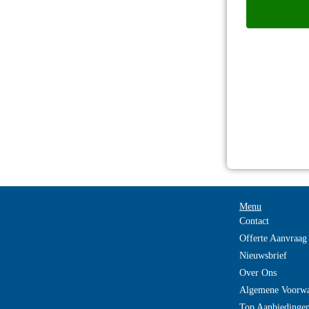
Menu
Contact
Offerte Aanvraag
Nieuwsbrief
Over Ons
Algemene Voorw
Top Aanbiedinge