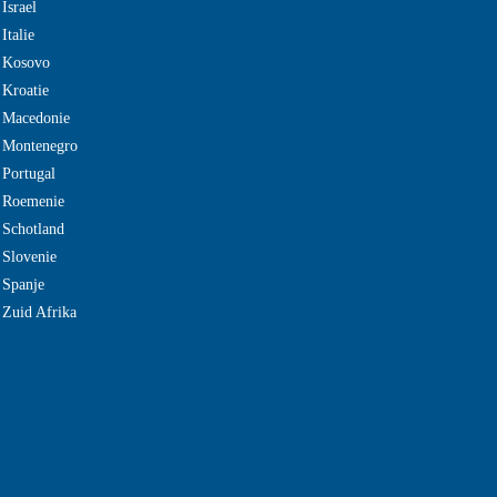
Israel
Italie
e Kosovo
 Kroatie
 Macedonie
e Montenegro
 Portugal
e Roemenie
 Schotland
 Slovenie
 Spanje
 Zuid Afrika