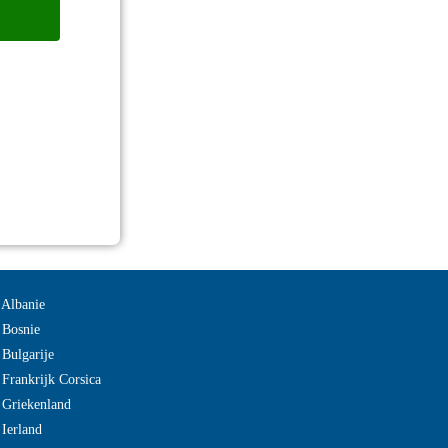
 Albanie
 Bosnie
 Bulgarije
 Frankrijk Corsica
 Griekenland
 Ierland