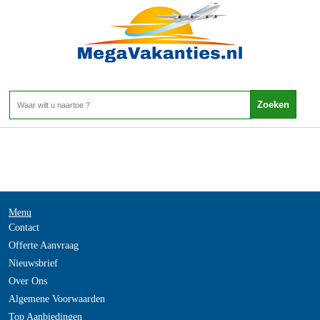
Bulgarije - Zwarte Zeekust
Home
>
Menu
Contact
Offerte Aanvraag
Nieuwsbrief
Over Ons
Algemene Voorwaarden
Top Aanbiedingen