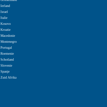
 Ierland
Israel
Italie
e Kosovo
 Kroatie
 Macedonie
e Montenegro
 Portugal
e Roemenie
 Schotland
 Slovenie
 Spanje
 Zuid Afrika