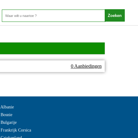
0 Aanbiedingen
 Albanie
 Bosnie
 Bulgarije
 Frankrijk Corsica
 Griekenland