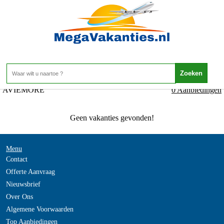
Engeland - SCHOTLAND - AVIEMORE
Home
>
AVIEMORE
0 Aanbiedingen
Geen vakanties gevonden!
Menu
Contact
Offerte Aanvraag
Nieuwsbrief
Over Ons
Algemene Voorwaarden
Top Aanbiedingen