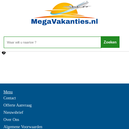
Filipijnen - Malapascua Island
Home
>
�
Menu
Contact
Offerte Aanvraag
Nieuwsbrief
Over Ons
Algemene Voorwaarden