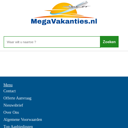
Hongarije - BACS KISCUN
Home
>
Menu
Contact
Offerte Aanvraag
Nieuwsbrief
Over Ons
Algemene Voorwaarden
Top Aanbiedingen