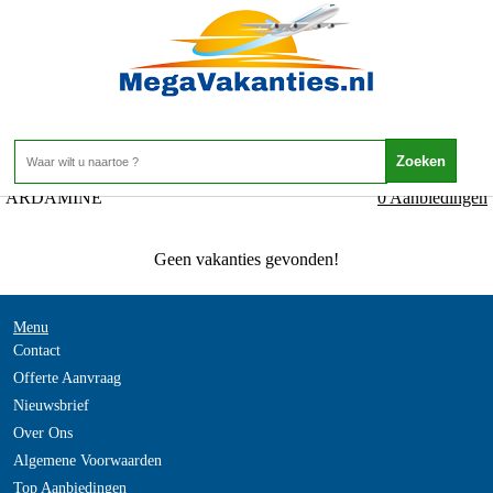
Ierland - WEXFORD - ARDAMINE
Home
>
ARDAMINE
0 Aanbiedingen
Geen vakanties gevonden!
Menu
Contact
Offerte Aanvraag
Nieuwsbrief
Over Ons
Algemene Voorwaarden
Top Aanbiedingen