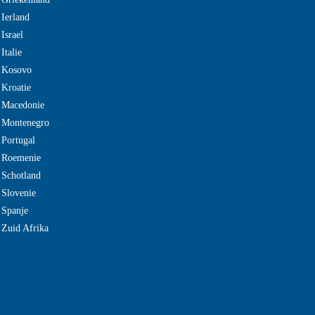
 Ierland
Israel
Italie
e Kosovo
 Kroatie
 Macedonie
e Montenegro
 Portugal
e Roemenie
 Schotland
 Slovenie
 Spanje
 Zuid Afrika