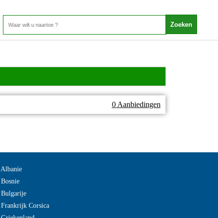
0 Aanbiedingen
 Albanie
 Bosnie
 Bulgarije
 Frankrijk Corsica
 Griekenland