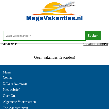
Italie - VENETO - BIBIONE
Home
>
BIBIONE
0 Aanbiedingen
Geen vakanties gevonden!
Menu
Contact
Offerte Aanvraag
Nieuwsbrief
Over Ons
Algemene Voorwaarden
Top Aanbiedingen