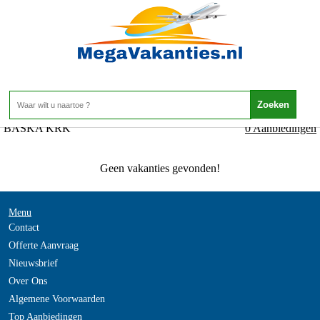
Kroatie - KVARNER - BASKA KRK
Home
>
BASKA KRK
0 Aanbiedingen
Geen vakanties gevonden!
Menu
Contact
Offerte Aanvraag
Nieuwsbrief
Over Ons
Algemene Voorwaarden
Top Aanbiedingen