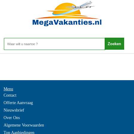
Malediven - NOORD ARI
Home
>
Menu
Contact
Offerte Aanvraag
Nieuwsbrief
Over Ons
Algemene Voorwaarden
Top Aanbiedingen