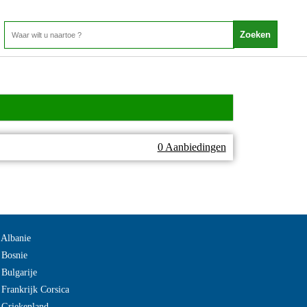
0 Aanbiedingen
 Albanie
 Bosnie
 Bulgarije
 Frankrijk Corsica
 Griekenland