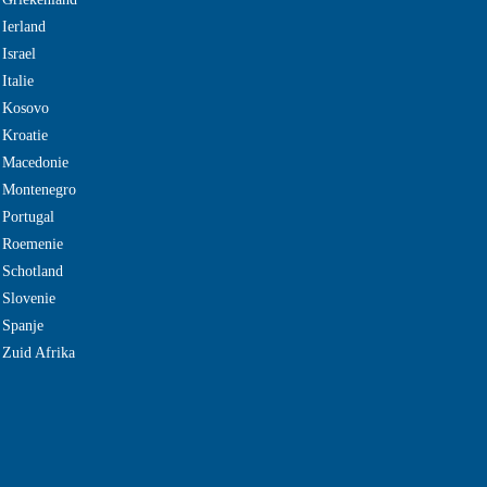
 Ierland
Israel
Italie
e Kosovo
 Kroatie
 Macedonie
e Montenegro
 Portugal
e Roemenie
 Schotland
 Slovenie
 Spanje
 Zuid Afrika