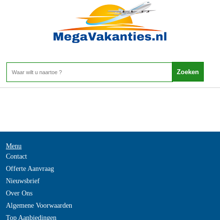
Suriname - West Suriname
Home
>
Menu
Contact
Offerte Aanvraag
Nieuwsbrief
Over Ons
Algemene Voorwaarden
Top Aanbiedingen