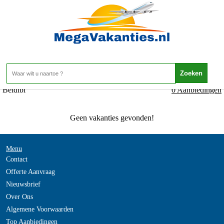
Turkije - Turkse Riviera - Beldibi
Home
>
Beldibi
0 Aanbiedingen
Geen vakanties gevonden!
Menu
Contact
Offerte Aanvraag
Nieuwsbrief
Over Ons
Algemene Voorwaarden
Top Aanbiedingen