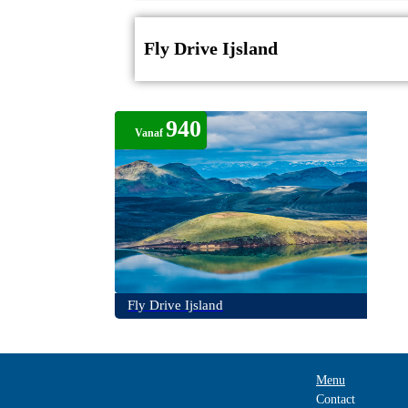
Fly Drive Ijsland
940
Vanaf
Fly Drive Ijsland
Menu
Contact