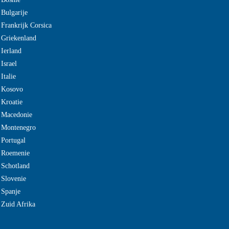
 Bulgarije
 Frankrijk Corsica
 Griekenland
 Ierland
Israel
Italie
e Kosovo
 Kroatie
 Macedonie
e Montenegro
 Portugal
e Roemenie
 Schotland
 Slovenie
 Spanje
 Zuid Afrika