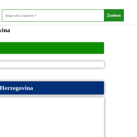
vina
 Herzegovina