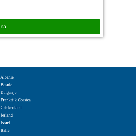
ina
 Albanie
 Bosnie
 Bulgarije
 Frankrijk Corsica
 Griekenland
 Ierland
Israel
Italie