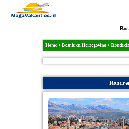
Bos
Home
>
Bosnie en Herzegovina
>
Rondreiz
Rondrei