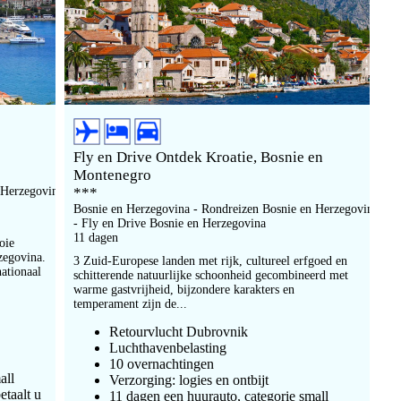
Fly en Drive Ontdek Kroatie, Bosnie en
Montenegro
 Herzegovina
***
Bosnie en Herzegovina - Rondreizen Bosnie en Herzegovina
- Fly en Drive Bosnie en Herzegovina
11 dagen
oie
zegovina.
3 Zuid-Europese landen met rijk, cultureel erfgoed en
nationaal
schitterende natuurlijke schoonheid gecombineerd met
warme gastvrijheid, bijzondere karakters en
temperament zijn de...
Retourvlucht Dubrovnik
Luchthavenbelasting
10 overnachtingen
all
Verzorging: logies en ontbijt
etaalt u
11 dagen een huurauto, categorie small