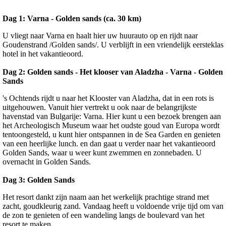
Dag 1: Varna - Golden sands (ca. 30 km)
U vliegt naar Varna en haalt hier uw huurauto op en rijdt naar
Goudenstrand /Golden sands/. U verblijft in een vriendelijk eersteklas
hotel in het vakantieoord.
Dag 2: Golden sands - Het klooser van Aladzha - Varna - Golden
Sands
's Ochtends rijdt u naar het Klooster van Aladzha, dat in een rots is
uitgehouwen. Vanuit hier vertrekt u ook naar de belangrijkste
havenstad van Bulgarije: Varna. Hier kunt u een bezoek brengen aan
het Archeologisch Museum waar het oudste goud van Europa wordt
tentoongesteld, u kunt hier ontspannen in de Sea Garden en genieten
van een heerlijke lunch. en dan gaat u verder naar het vakantieoord
Golden Sands, waar u weer kunt zwemmen en zonnebaden. U
overnacht in Golden Sands.
Dag 3: Golden Sands
Het resort dankt zijn naam aan het werkelijk prachtige strand met
zacht, goudkleurig zand. Vandaag heeft u voldoende vrije tijd om van
de zon te genieten of een wandeling langs de boulevard van het
resort te maken.