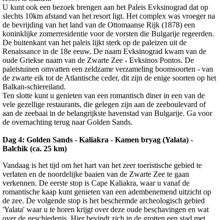
U kunt ook een bezoek brengen aan het Paleis Evksinograd dat op
slechts 10km afstand van het resort ligt. Het complex was vroeger na
de bevrijding van het land van de Ottomaanse Rijk (1878) een
koninklijke zomerresidentie voor de vorsten die Bulgarije regeerden.
De buitenkant van het paleis lijkt sterk op de paleizen uit de
Renaissance in de 18e eeuw. De naam Evksinograd kwam van de
oude Griekse naam van de Zwarte Zee - Evksinos Pontos. De
paleistuinen omvatten een zeldzame verzameling boomsoorten - van
de zwarte eik tot de Atlantische ceder, dit zijn de enige soorten op het
Balkan-schiereiland.
Ten slotte kunt u genieten van een romantisch diner in een van de
vele gezellige restaurants, die gelegen zijn aan de zeeboulevard of
aan de zeebaai in de belangrijkste havenstad van Bulgarije. Ga voor
de overnachting terug naar Golden Sands.
Dag 4: Golden Sands - Kaliakra - Kamen bryag (Yalata) -
Balchik (ca. 25 km)
Vandaag is het tijd om het hart van het zeer toeristische gebied te
verlaten en de noordelijke baaien van de Zwarte Zee te gaan
verkennen. De eerste stop is Cape Kaliakra, waar u vanaf de
romantische kaap kunt genieten van een adembenemend uitzicht op
de zee. De volgende stop is het beschermde archeologisch gebied
'Yalata' waar u te horen krijgt over deze oude beschavingen en wat
over de geschiedenis. Hier bevindt zich in de grotten een stad met