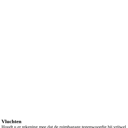
Vluchten
Houdt u er rekening mee dat de ruimbagage tegenwoordig bij vrijwel