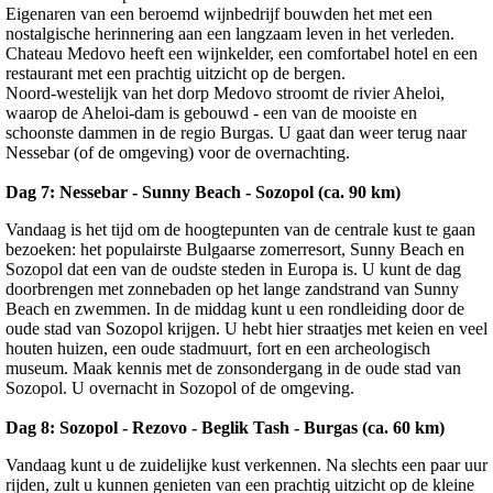
Eigenaren van een beroemd wijnbedrijf bouwden het met een
nostalgische herinnering aan een langzaam leven in het verleden.
Chateau Medovo heeft een wijnkelder, een comfortabel hotel en een
restaurant met een prachtig uitzicht op de bergen.
Noord-westelijk van het dorp Medovo stroomt de rivier Aheloi,
waarop de Aheloi-dam is gebouwd - een van de mooiste en
schoonste dammen in de regio Burgas. U gaat dan weer terug naar
Nessebar (of de omgeving) voor de overnachting.
Dag 7: Nessebar - Sunny Beach - Sozopol (ca. 90 km)
Vandaag is het tijd om de hoogtepunten van de centrale kust te gaan
bezoeken: het populairste Bulgaarse zomerresort, Sunny Beach en
Sozopol dat een van de oudste steden in Europa is. U kunt de dag
doorbrengen met zonnebaden op het lange zandstrand van Sunny
Beach en zwemmen. In de middag kunt u een rondleiding door de
oude stad van Sozopol krijgen. U hebt hier straatjes met keien en veel
houten huizen, een oude stadmuurt, fort en een archeologisch
museum. Maak kennis met de zonsondergang in de oude stad van
Sozopol. U overnacht in Sozopol of de omgeving.
Dag 8: Sozopol - Rezovo - Beglik Tash - Burgas (ca. 60 km)
Vandaag kunt u de zuidelijke kust verkennen. Na slechts een paar uur
rijden, zult u kunnen genieten van een prachtig uitzicht op de kleine