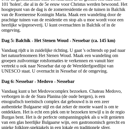
101 'holen', die al in de 5e eeuw voor Christus werden bewoond. Het
hoogtepunt van de dag is de zomerresidentie en de tuinen in Balchik
van de Roemeense Koningin Maria. Maak een wandeling door de
prachtige tuinen van de residentie en stop als u moe wordt voor een
heerlijke wijnproeverij. U kunt overnachten in Balchik of in de
omgeving.
Dag 5: Balchik - Het Stenen Woud - Nessebar (ca. 145 km)
Vandaag rijdt u in zuidelijke richting. U gaat 's ochtends op pad naar
het natuurfenomeen Het Stenen Woud. Maak een wandeling om
groepen zuilvormige rotsformaties te verkennen en vanuit hier
vertrekt u ook naar Nessebar dat op de Werelderfgoedlijst van
UNESCO staat. U overnacht in Nessebar of de omgeving.
Dag 6: Nessebar - Medovo - Nessebar
Vandaag kunt u het Medovocomplex bezoeken. Chateau Medovo,
verborgen in de de Stara Planina (de oude bergen), is een
etnografisch toeristisch complex dat gebouwd is in een zeer
authentieke Bulgaarse stijl en dat zeker de moeite waard is om te
ontdekken. Het is echt een plek om te bezoeken terwijl u in de regio
Burgas bent. Het is de perfecte ontspanningsplek als u wilt genieten
van een glas heerlijke Bulgaarse wijn, een gastronomisch gerecht en
unieke folklore-spektakels in een lokale en traditionele sfeer.