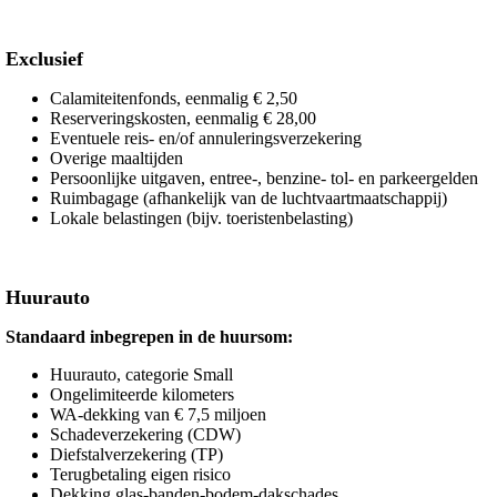
Exclusief
Calamiteitenfonds, eenmalig € 2,50
Reserveringskosten, eenmalig € 28,00
Eventuele reis- en/of annuleringsverzekering
Overige maaltijden
Persoonlijke uitgaven, entree-, benzine- tol- en parkeergelden
Ruimbagage (afhankelijk van de luchtvaartmaatschappij)
Lokale belastingen (bijv. toeristenbelasting)
Huurauto
Standaard inbegrepen in de huursom:
Huurauto, categorie Small
Ongelimiteerde kilometers
WA-dekking van € 7,5 miljoen
Schadeverzekering (CDW)
Diefstalverzekering (TP)
Terugbetaling eigen risico
Dekking glas-banden-bodem-dakschades