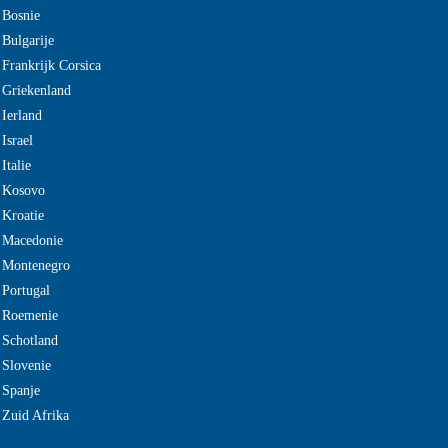
 Bosnie
 Bulgarije
 Frankrijk Corsica
 Griekenland
 Ierland
Israel
Italie
e Kosovo
 Kroatie
 Macedonie
e Montenegro
 Portugal
e Roemenie
 Schotland
 Slovenie
 Spanje
 Zuid Afrika