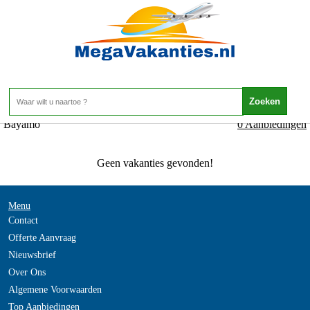
Cuba - Oosten - Bayamo
Home
>
Bayamo
0 Aanbiedingen
Geen vakanties gevonden!
Menu
Contact
Offerte Aanvraag
Nieuwsbrief
Over Ons
Algemene Voorwaarden
Top Aanbiedingen