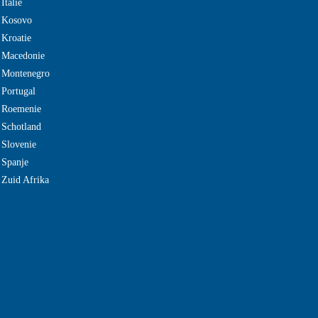
Italie
e Kosovo
 Kroatie
 Macedonie
e Montenegro
 Portugal
e Roemenie
 Schotland
 Slovenie
 Spanje
 Zuid Afrika