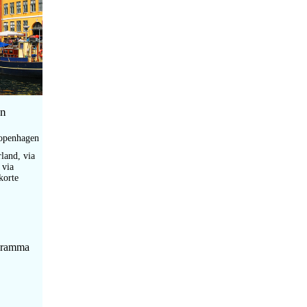
en
openhagen
rland, via
 via
korte
ogramma