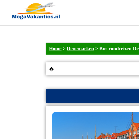
Home
>
Denemarken
>
Bus rondreizen D
�