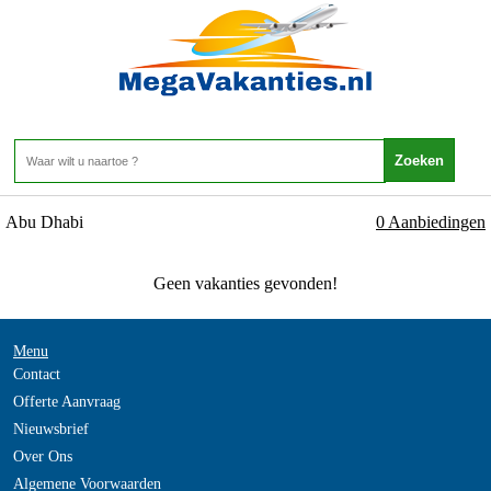
Emiraten - Vliegticket Verenigde Arabische
Emiraten - Abu Dhabi
Home
>
Abu Dhabi
0 Aanbiedingen
Geen vakanties gevonden!
Menu
Contact
Offerte Aanvraag
Nieuwsbrief
Over Ons
Algemene Voorwaarden