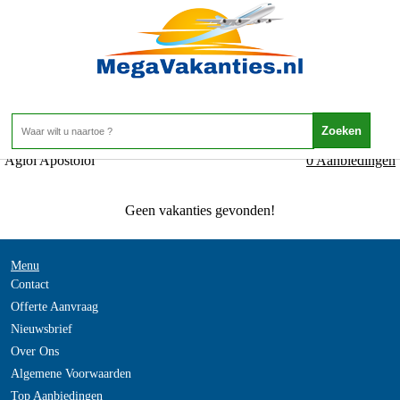
Griekenland - Kreta - Agioi Apostoloi
Home
>
Agioi Apostoloi
0 Aanbiedingen
Geen vakanties gevonden!
Menu
Contact
Offerte Aanvraag
Nieuwsbrief
Over Ons
Algemene Voorwaarden
Top Aanbiedingen