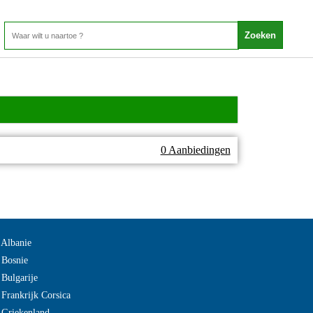
0 Aanbiedingen
 Albanie
 Bosnie
 Bulgarije
 Frankrijk Corsica
 Griekenland