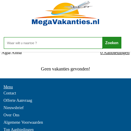
Griekenland - Naxos - Agia Anna
Home
>
Agia Anna
0 Aanbiedingen
Geen vakanties gevonden!
Menu
Contact
Offerte Aanvraag
Nieuwsbrief
Over Ons
Algemene Voorwaarden
Top Aanbiedingen