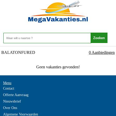
Hongarije - BALATONMEER -
BALATONFURED
Home
>
BALATONFURED
0 Aanbiedingen
Geen vakanties gevonden!
Menu
Contact
Offerte Aanvraag
Nieuwsbrief
Over Ons
Algemene Voorwaarden