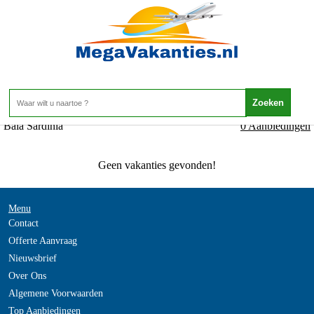
Italie - Sardinie - Baia Sardinia
Home
>
Baia Sardinia
0 Aanbiedingen
Geen vakanties gevonden!
Menu
Contact
Offerte Aanvraag
Nieuwsbrief
Over Ons
Algemene Voorwaarden
Top Aanbiedingen