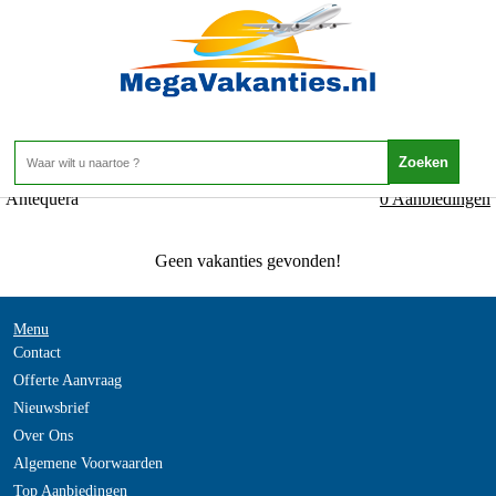
Spanje - ANDALUSIE - Antequera
Home
>
Antequera
0 Aanbiedingen
Geen vakanties gevonden!
Menu
Contact
Offerte Aanvraag
Nieuwsbrief
Over Ons
Algemene Voorwaarden
Top Aanbiedingen