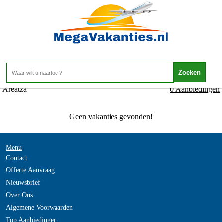
Spanje - Baskenland - Areatza
Home
>
Areatza
0 Aanbiedingen
Geen vakanties gevonden!
Menu
Contact
Offerte Aanvraag
Nieuwsbrief
Over Ons
Algemene Voorwaarden
Top Aanbiedingen