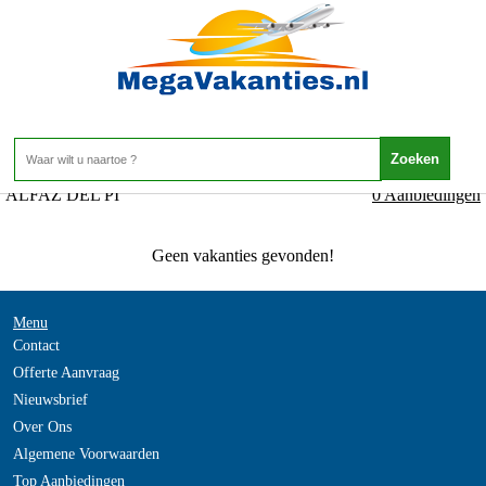
Spanje - Costa Blanca - ALFAZ DEL PI
Home
>
ALFAZ DEL PI
0 Aanbiedingen
Geen vakanties gevonden!
Menu
Contact
Offerte Aanvraag
Nieuwsbrief
Over Ons
Algemene Voorwaarden
Top Aanbiedingen