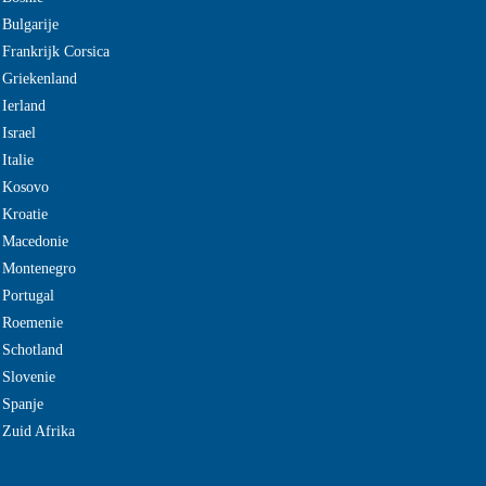
 Bulgarije
 Frankrijk Corsica
 Griekenland
 Ierland
Israel
Italie
e Kosovo
 Kroatie
 Macedonie
e Montenegro
 Portugal
e Roemenie
 Schotland
 Slovenie
 Spanje
 Zuid Afrika